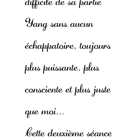
difficile de sa partie
Yang sans aucun
échappatoire, toujours
plus puissante, plus
consciente et plus juste
que moi...
Cette deuxième séance