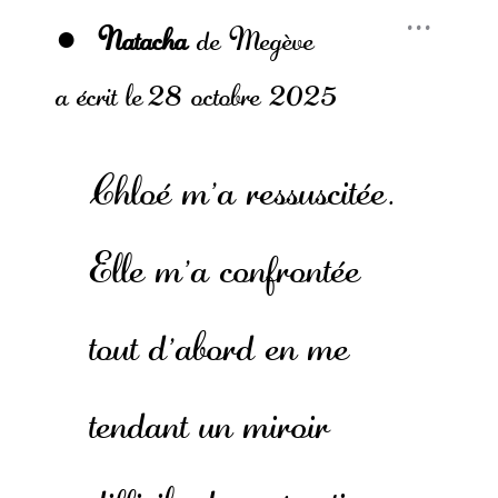
Ouvr
...
cette
Natacha
de
Megève
boîte
méta.
a écrit le
28 octobre 2025
Chloé m'a ressuscitée.
Elle m'a confrontée
tout d'abord en me
tendant un miroir