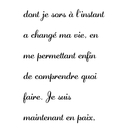
dont je sors à l'instant
a changé ma vie, en
me permettant enfin
de comprendre quoi
faire. Je suis
maintenant en paix,