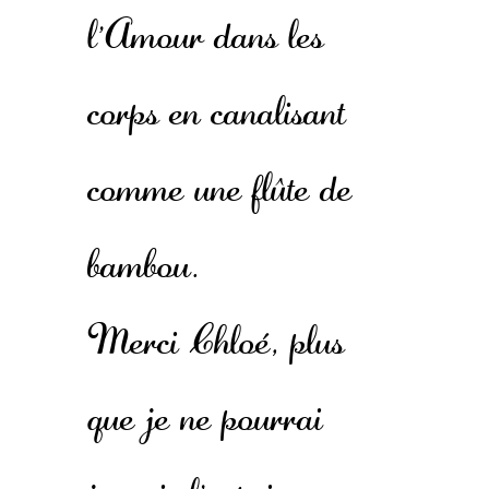
l'Amour dans les
corps en canalisant
comme une flûte de
bambou.
Merci Chloé, plus
que je ne pourrai