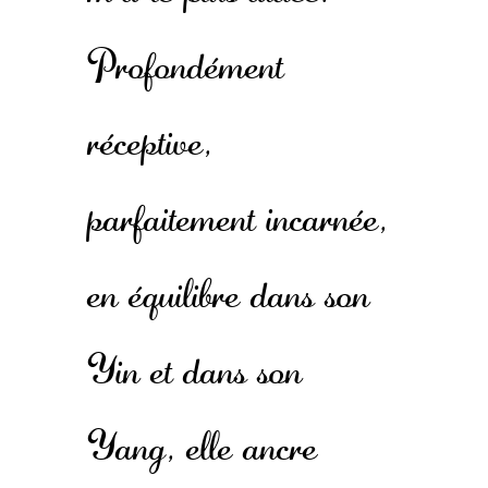
Profondément
réceptive,
parfaitement incarnée,
en équilibre dans son
Yin et dans son
Yang, elle ancre