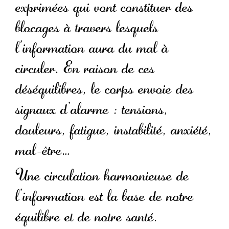
exprimées qui vont constituer des
blocages à travers lesquels
l’information aura du mal à
circuler. En raison de ces
déséquilibres, le corps envoie des
signaux d’alarme : tensions,
douleurs, fatigue, instabilité, anxiété,
mal-être…
Une circulation harmonieuse de
l’information est la base de notre
équilibre et de notre santé.