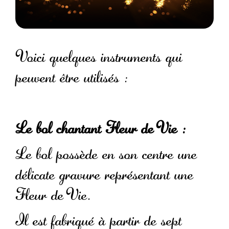
Voici quelques instruments qui
peuvent être utilisés :
Le bol chantant Fleur de Vie :
Le bol possède en son centre une
délicate gravure représentant une
Fleur de Vie.
Il est fabriqué à partir de sept