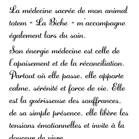
La médecine sacrée de mon animal
totem « La Biche » m’accompagne
également lors du soin.
Son énergie médecine est celle de
l’apaisement et de la réconciliation.
Partout où elle passe, elle apporte
calme, sérénité et force de vie. Elle
est la guérisseuse des souffrances,
de sa simple présence, elle libère les
tensions émotionnelles et invite à la
douceur de vivre.