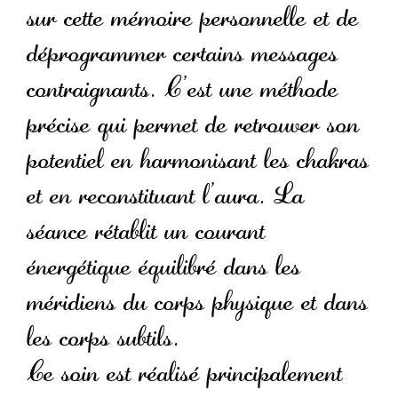
sur cette mémoire personnelle et de
déprogrammer certains messages
contraignants. C’est une méthode
précise qui permet de retrouver son
potentiel en harmonisant les chakras
et en reconstituant l’aura. La
séance rétablit un courant
énergétique équilibré dans les
méridiens du corps physique et dans
les corps subtils.
Ce soin est réalisé principalement