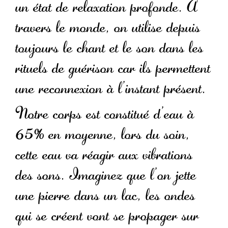
un état de relaxation profonde. A
travers le monde, on utilise depuis
toujours le chant et le son dans les
rituels de guérison car ils permettent
une reconnexion à l’instant présent.
Notre corps est constitué d’eau à
65% en moyenne, lors du soin,
cette eau va réagir aux vibrations
des sons. Imaginez que l’on jette
une pierre dans un lac, les ondes
qui se créent vont se propager sur