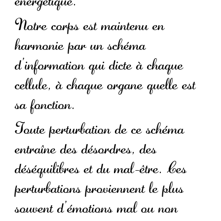
énergétique.
Notre corps est maintenu en
harmonie par un schéma
d’information qui dicte à chaque
cellule, à chaque organe quelle est
sa fonction.
Toute perturbation de ce schéma
entraîne des désordres, des
déséquilibres et du mal-être. Ces
perturbations proviennent le plus
souvent d’émotions mal ou non