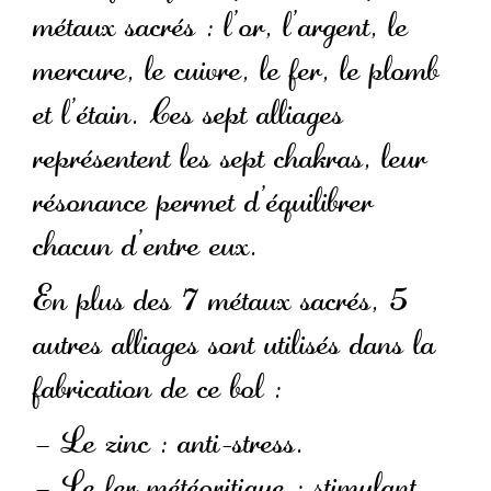
métaux sacrés : l’or, l’argent, le
mercure, le cuivre, le fer, le plomb
et l’étain. Ces sept alliages
représentent les sept chakras, leur
résonance permet d’équilibrer
chacun d’entre eux.
En plus des 7 métaux sacrés, 5
autres alliages sont utilisés dans la
fabrication de ce bol :
– Le zinc : anti-stress.
– Le fer météoritique : stimulant