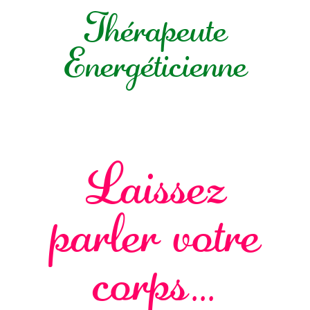
Thérapeute
Energéticienne
Laissez
parler votre
corps…