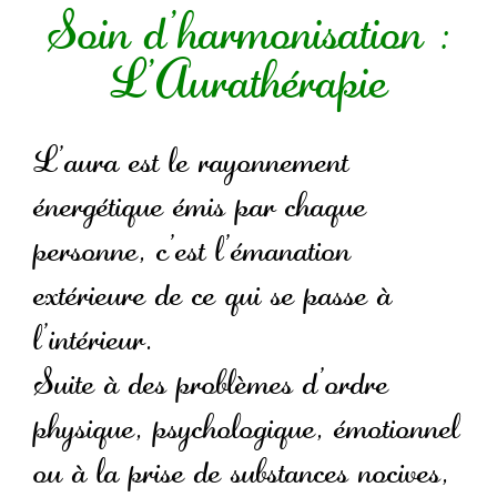
Soin d’harmonisation :
L’Aurathérapie
L’aura est le rayonnement
énergétique émis par chaque
personne, c’est l’émanation
extérieure de ce qui se passe à
l’intérieur.
Suite à des problèmes d’ordre
physique, psychologique, émotionnel
ou à la prise de substances nocives,