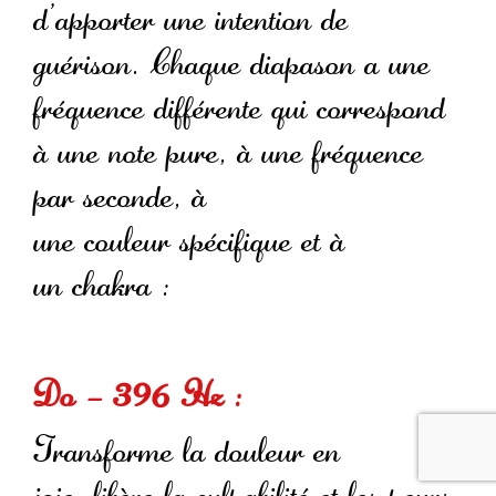
d’apporter une intention de
guérison. Chaque diapason a une
fréquence différente qui correspond
à une note pure, à une fréquence
par seconde, à
une couleur spécifique et à
un chakra :
Do – 396 Hz :
Transforme la douleur en
joie, libère la culpabilité et les peurs,