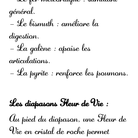
général.
– Le bismuth : améliore la
digestion.
– La galène : apaise les
articulations.
– La pyrite : renforce les poumons.
Les diapasons Fleur de Vie :
Au pied du diapason, une Fleur de
Vie en cristal de roche permet