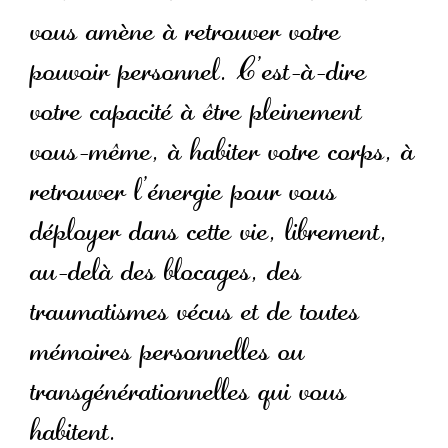
vous amène à retrouver votre
pouvoir personnel. C’est-à-dire
votre capacité à être pleinement
vous-même, à habiter votre corps, à
retrouver l’énergie pour vous
déployer dans cette vie, librement,
au-delà des blocages, des
traumatismes vécus et de toutes
mémoires personnelles ou
transgénérationnelles qui vous
habitent.