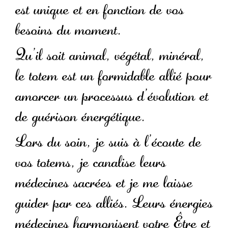
est unique et en fonction de vos
besoins du moment.
Qu’il soit animal, végétal, minéral,
le totem est un formidable allié pour
amorcer un processus d’évolution et
de guérison énergétique.
Lors du soin, je suis à l’écoute de
vos totems, je canalise leurs
médecines sacrées et je me laisse
guider par ces alliés. Leurs énergies
médecines harmonisent votre Être et