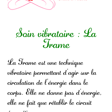
Soin vibratoire : La
Trame
La Trame est une technique
vibratoire permettant d’agir sur la
circulation de l’énergie dans le
corps. Elle ne donne pas d’énergie,
elle ne fait que rétablir le circuit