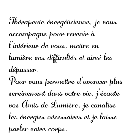
Thérapeute énergéticienne, je vous
accompagne pour revenir à
l’intérieur de vous, mettre en
lumière vos difficultés et ainsi les
dépasser.
Pour vous permettre d’avancer plus
sereinement dans votre vie, j’écoute
vos Amis de Lumière, je canalise
les énergies nécessaires et je laisse
parler votre corps.