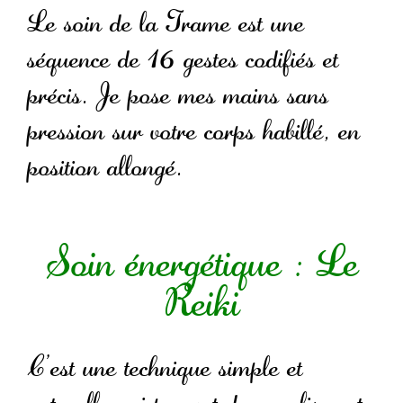
Le soin de la Trame est une
séquence de 16 gestes codifiés et
précis. Je pose mes mains sans
pression sur votre corps habillé, en
position allongé.
Soin énergétique : Le
Reiki
C’est une technique simple et