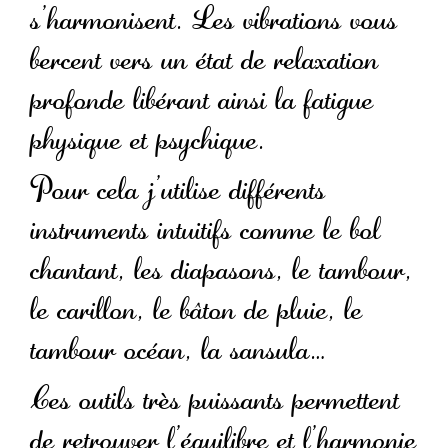
s’harmonisent. Les vibrations vous
bercent vers un état de relaxation
profonde libérant ainsi la fatigue
physique et psychique.
Pour cela j’utilise différents
instruments intuitifs comme le bol
chantant, les diapasons, le tambour,
le carillon, le bâton de pluie, le
tambour océan, la sansula…
Ces outils très puissants permettent
de retrouver l’équilibre et l’harmonie