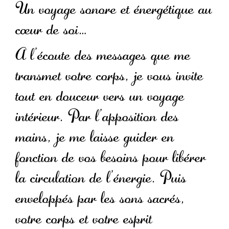
Un voyage sonore et énergétique au
cœur de soi…
A l’écoute des messages que me
transmet votre corps, je vous invite
tout en douceur vers un voyage
intérieur. Par l’apposition des
mains, je me laisse guider en
fonction de vos besoins pour libérer
la circulation de l’énergie. Puis
enveloppés par les sons sacrés,
votre corps et votre esprit