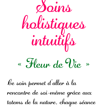
Soins
holistiques
intuitifs
« Fleur de Vie »
Ce soin permet d’aller à la
rencontre de soi-même grâce aux
totems de la nature, chaque séance