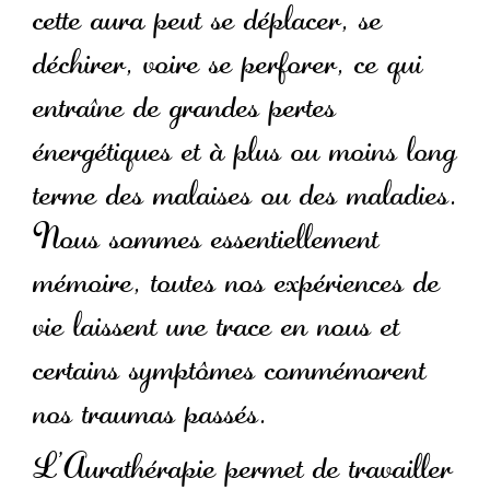
cette aura peut se déplacer, se
déchirer, voire se perforer, ce qui
entraîne de grandes pertes
énergétiques et à plus ou moins long
terme des malaises ou des maladies.
Nous sommes essentiellement
mémoire, toutes nos expériences de
vie laissent une trace en nous et
certains symptômes commémorent
nos traumas passés.
L’Aurathérapie permet de travailler