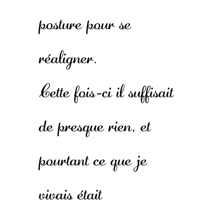
posture pour se
réaligner.
Cette fois-ci il suffisait
de presque rien, et
pourtant ce que je
vivais était