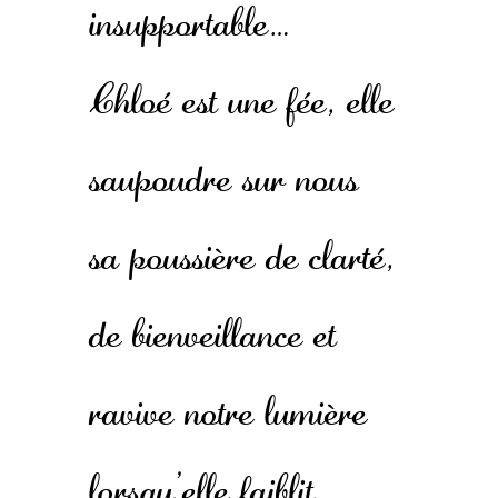
insupportable…
Chloé est une fée, elle
saupoudre sur nous
sa poussière de clarté,
de bienveillance et
ravive notre lumière
lorsqu’elle faiblit.