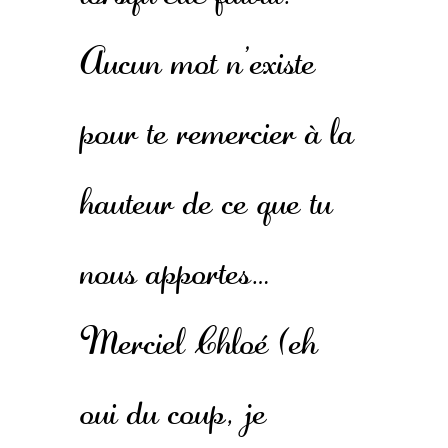
Aucun mot n’existe
pour te remercier à la
hauteur de ce que tu
nous apportes…
Merciel Chloé (eh
oui du coup, je