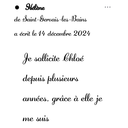
Ouvr
...
Hélène
cette
boîte
de
Saint-Gervais-les-Bains
méta.
a écrit le
14 décembre 2024
Je sollicite Chloé
depuis plusieurs
années, grâce à elle je
me suis