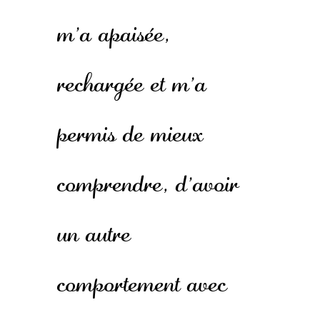
m'a apaisée,
rechargée et m'a
permis de mieux
comprendre, d'avoir
un autre
comportement avec