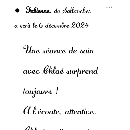
Ouvr
...
cette
Fabienne.
de
Sallanches
boîte
méta.
a écrit le
6 décembre 2024
Une séance de soin
avec Chloé surprend
toujours !
A l'écoute, attentive,