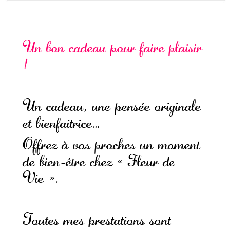
Un bon cadeau pour faire plaisir
!
Un cadeau, une pensée originale
et bienfaitrice…
Offrez à vos proches un moment
de bien-être chez
«
Fleur de
Vie
»
.
Toutes mes prestations sont